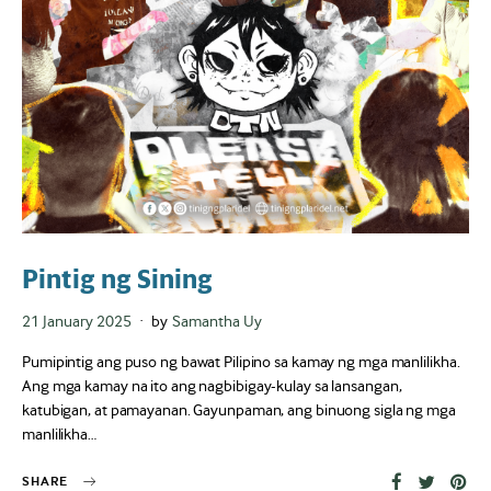
Pintig ng Sining
Posted
21 January 2025
by
Samantha Uy
on
Pumipintig ang puso ng bawat Pilipino sa kamay ng mga manlilikha.
Ang mga kamay na ito ang nagbibigay-kulay sa lansangan,
katubigan, at pamayanan. Gayunpaman, ang binuong sigla ng mga
manlilikha…
SHARE