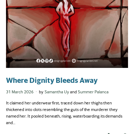
Where Dignity Bleeds Away
Posted
31 March 2026
by
Samantha Uy
and
Summer Palanca
on
It claimed her underwear first, traced down her thighs then
thickened into clots resembling the guts of the murderer they
named her. It pooled beneath, rising, waterboarding its demands
and…