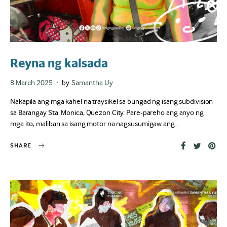
Reyna ng kalsada
Posted
8 March 2025
by
Samantha Uy
on
Nakapila ang mga kahel na traysikel sa bungad ng isang subdivision
sa Barangay Sta. Monica, Quezon City. Pare-pareho ang anyo ng
mga ito, maliban sa isang motor na nagsusumigaw ang…
SHARE