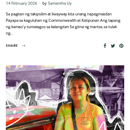
Posted
14 February 2026
by
Samantha Uy
on
Sa pagitan ng takipsilim at liwayway kita unang napagmasdan
Payapa sa kaguluhan ng Commonwealth at Katipunan Ang tapang
ng kamao’y tumatagos sa kalangitan Sa gitna ng martsa, sa tulak
ng…
SHARE