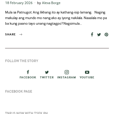
Posted
18 February 2026
by
Alexa Borge
on
Mula sa Patnugot: Ang likhang ito ay kathang-isip lamang. Naging
makulay ang mundo mo nang ako ay iyong nakilala. Naaalala mo pa
ba kung paano tayo unang nagtagpo? Nagsimula…
SHARE
FOLLOW THE STORY
FACEBOOK
TWITTER
INSTAGRAM
YOUTUBE
FACEBOOK PAGE
TNP IS NOW WITH TSEK.PH