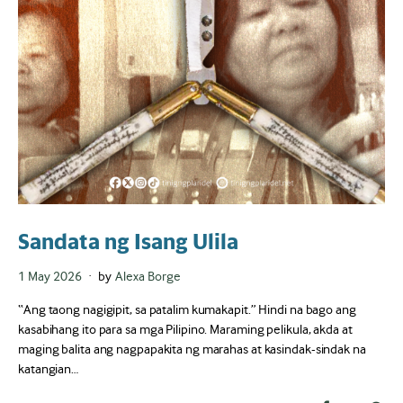
Sandata ng Isang Ulila
Posted
1 May 2026
by
Alexa Borge
on
“Ang taong nagigipit, sa patalim kumakapit.” Hindi na bago ang
kasabihang ito para sa mga Pilipino. Maraming pelikula, akda at
maging balita ang nagpapakita ng marahas at kasindak-sindak na
katangian…